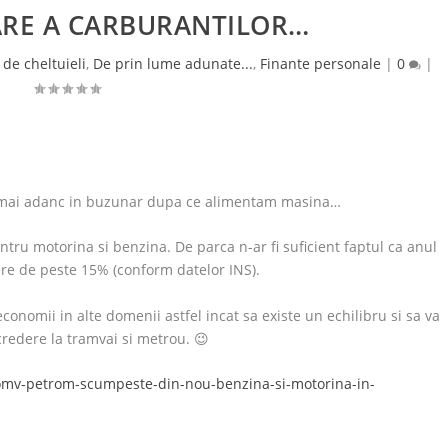
ARE A CARBURANTILOR…
 de cheltuieli
,
De prin lume adunate...
,
Finante personale
|
0
|
a mai adanc in buzunar dupa ce alimentam masina…
tru motorina si benzina. De parca n-ar fi suficient faptul ca anul
tere de peste 15% (conform datelor INS).
conomii in alte domenii astfel incat sa existe un echilibru si sa va
credere la tramvai si metrou. 😉
omv-petrom-scumpeste-din-nou-benzina-si-motorina-in-