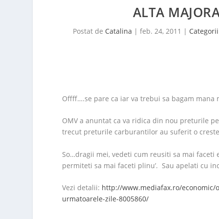
ALTA MAJOR
Postat de
Catalina
|
feb. 24, 2011
|
Categorii
Offff….se pare ca iar va trebui sa bagam man
OMV a anuntat ca va ridica din nou preturile pen
trecut preturile carburantilor au suferit o cres
So…dragii mei, vedeti cum reusiti sa mai faceti e
permiteti sa mai faceti plinu’. Sau apelati cu in
Vezi detalii:
http://www.mediafax.ro/economic/
urmatoarele-zile-8005860/