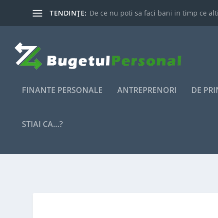
TENDINȚE:
De ce nu poti sa faci bani in timp ce alti
FINANTE PERSONALE
ANTREPRENORI
DE PR
STIAI CA…?