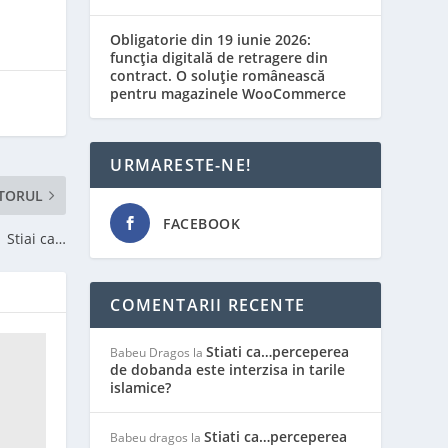
Obligatorie din 19 iunie 2026:
funcția digitală de retragere din
contract. O soluție românească
pentru magazinele WooCommerce
URMARESTE-NE!
TORUL
FACEBOOK
Stiai ca…
COMENTARII RECENTE
Stiati ca…perceperea
Babeu Dragos
la
de dobanda este interzisa in tarile
islamice?
Stiati ca…perceperea
Babeu dragos
la