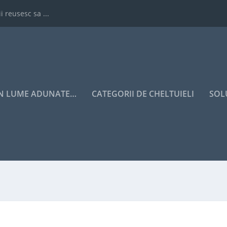
i reusesc sa ...
IN LUME ADUNATE…
CATEGORII DE CHELTUIELI
SOL