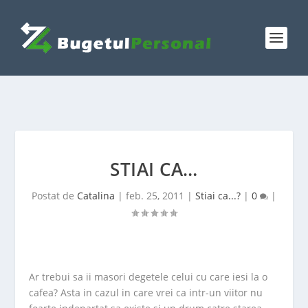
STIAI CA…
Postat de
Catalina
|
feb. 25, 2011
|
Stiai ca...?
|
0
|
Ar trebui sa ii masori degetele celui cu care iesi la o
cafea? Asta in cazul in care vrei ca intr-un viitor nu