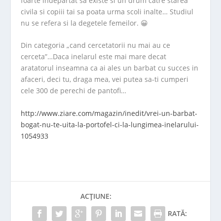
foarte indepartat sa existe si un drum catre starea
civila si copiii tai sa poata urma scoli inalte… Studiul
nu se refera si la degetele femeilor. 😀
Din categoria „cand cercetatorii nu mai au ce
cerceta”…Daca inelarul este mai mare decat
aratatorul inseamna ca ai ales un barbat cu succes in
afaceri, deci tu, draga mea, vei putea sa-ti cumperi
cele 300 de perechi de pantofi…
http://www.ziare.com/magazin/inedit/vrei-un-barbat-
bogat-nu-te-uita-la-portofel-ci-la-lungimea-inelarului-
1054933
ACȚIUNE:
RATĂ: