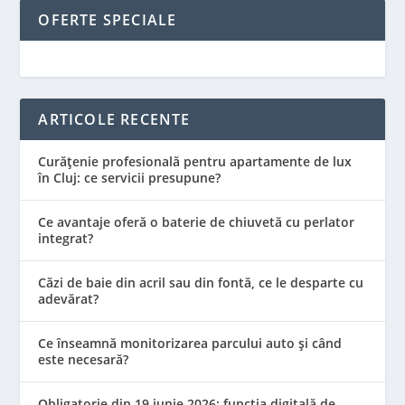
OFERTE SPECIALE
ARTICOLE RECENTE
Curățenie profesională pentru apartamente de lux
în Cluj: ce servicii presupune?
Ce avantaje oferă o baterie de chiuvetă cu perlator
integrat?
Căzi de baie din acril sau din fontă, ce le desparte cu
adevărat?
Ce înseamnă monitorizarea parcului auto și când
este necesară?
Obligatorie din 19 iunie 2026: funcția digitală de