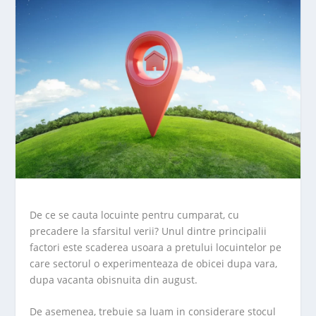
De ce se cauta locuinte pentru cumparat, cu
precadere la sfarsitul verii? Unul dintre principalii
factori este scaderea usoara a pretului locuintelor pe
care sectorul o experimenteaza de obicei dupa vara,
dupa vacanta obisnuita din august.
De asemenea, trebuie sa luam in considerare stocul