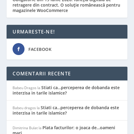
retragere din contract. O soluție românească pentru
magazinele WooCommerce
URMARESTE-NE!
FACEBOOK
COMENTARII RECENTE
Stiati ca…perceperea de dobanda este
Babeu Dragos
la
interzisa in tarile islamice?
Stiati ca…perceperea de dobanda este
Babeu dragos
la
interzisa in tarile islamice?
Plata facturilor: o joaca de…oameni
Dimitrina Bulat
la
mari