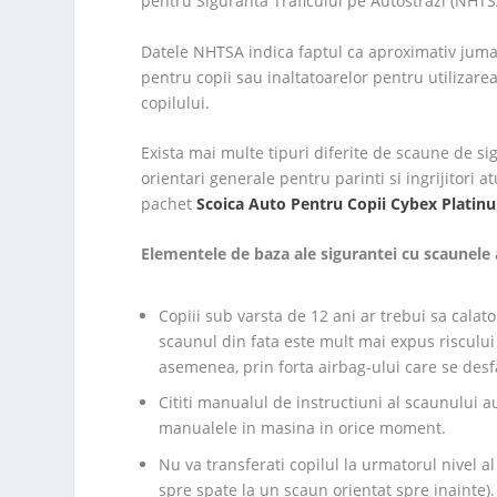
pentru Siguranta Traficului pe Autostrazi (NHTS
Datele NHTSA indica faptul ca aproximativ jumat
pentru copii sau inaltatoarelor pentru utilizarea 
copilului.
Exista mai multe tipuri diferite de scaune de sig
orientari generale pentru parinti si ingrijitori 
pachet
Scoica Auto Pentru Copii Cybex Platinum
Elementele de baza ale sigurantei cu scaunele
Copiii sub varsta de 12 ani ar trebui sa cala
scaunul din fata este mult mai expus riscului 
asemenea, prin forta airbag-ului care se desf
Cititi manualul de instructiuni al scaunului 
manualele in masina in orice moment.
Nu va transferati copilul la urmatorul nivel 
spre spate la un scaun orientat spre inainte)