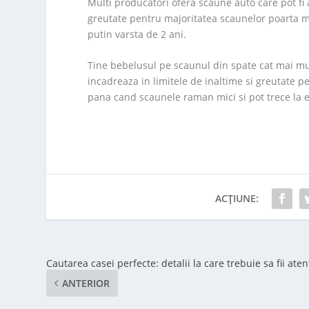
Multi producatori ofera scaune auto care pot fi 
greutate pentru majoritatea scaunelor poarta ma
putin varsta de 2 ani.
Tine bebelusul pe scaunul din spate cat mai mul
incadreaza in limitele de inaltime si greutate 
pana cand scaunele raman mici si pot trece la 
ACȚIUNE:
Cautarea casei perfecte: detalii la care trebuie sa fii aten
ANTERIOR