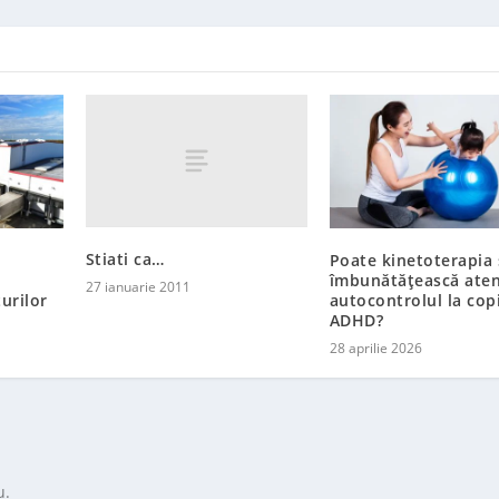
Stiati ca…
Poate kinetoterapia 
îmbunătățească atenț
27 ianuarie 2011
urilor
autocontrolul la copi
ADHD?
28 aprilie 2026
u.