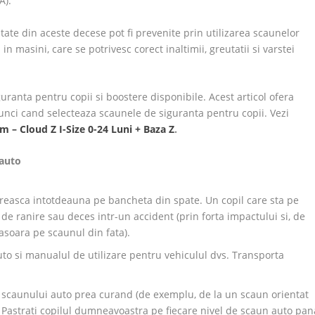
A).
ate din aceste decese pot fi prevenite prin utilizarea scaunelor
in masini, care se potrivesc corect inaltimii, greutatii si varstei
uranta pentru copii si boostere disponibile. Acest articol ofera
atunci cand selecteaza scaunele de siguranta pentru copii. Vezi
 – Cloud Z I-Size 0-24 Luni + Baza Z
.
 auto
toreasca intotdeauna pe bancheta din spate. Un copil care sta pe
de ranire sau deces intr-un accident (prin forta impactului si, de
asoara pe scaunul din fata).
auto si manualul de utilizare pentru vehiculul dvs. Transporta
al scaunului auto prea curand (de exemplu, de la un scaun orientat
. Pastrati copilul dumneavoastra pe fiecare nivel de scaun auto pan