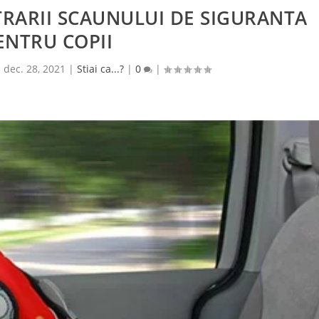
RARII SCAUNULUI DE SIGURANTA
ENTRU COPII
|
dec. 28, 2021
|
Stiai ca...?
|
0
|