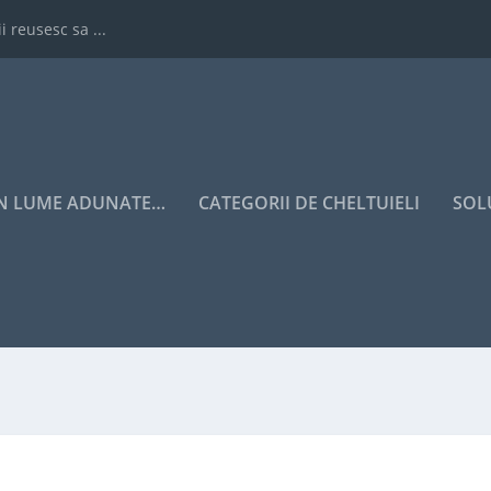
i reusesc sa ...
IN LUME ADUNATE…
CATEGORII DE CHELTUIELI
SOL