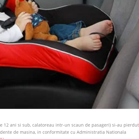
e 12 ani si sub, calatoreau intr-un scaun de pasageri) si-au pierdu
accidente de masina, in conformitate cu Administratia Nationala