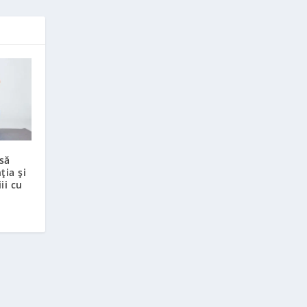
să
ia și
ii cu