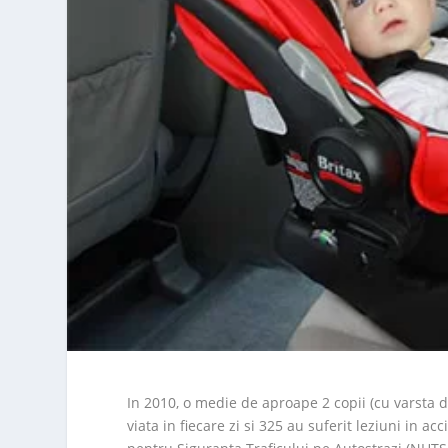
In 2010, o medie de aproape 2 copii (cu varsta d
viata in fiecare zi si 325 au suferit leziuni in 