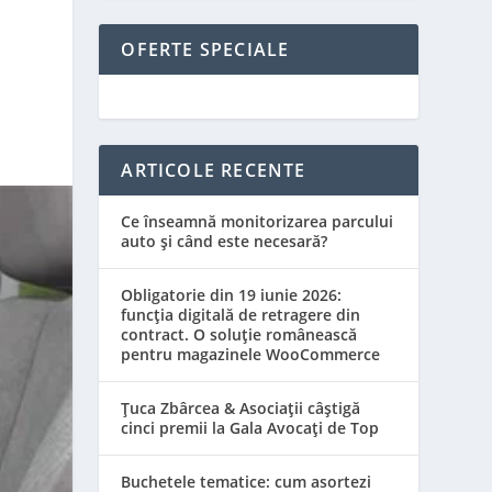
OFERTE SPECIALE
ARTICOLE RECENTE
Ce înseamnă monitorizarea parcului
auto și când este necesară?
Obligatorie din 19 iunie 2026:
funcția digitală de retragere din
contract. O soluție românească
pentru magazinele WooCommerce
Țuca Zbârcea & Asociații câștigă
cinci premii la Gala Avocați de Top
Buchetele tematice: cum asortezi