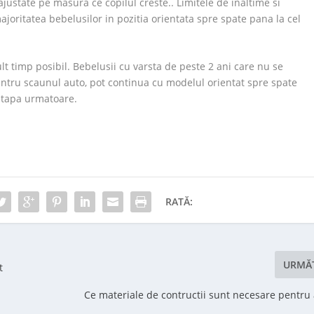
ajustate pe masura ce copilul creste.. Limitele de inaltime si
joritatea bebelusilor in pozitia orientata spre spate pana la cel
t timp posibil. Bebelusii cu varsta de peste 2 ani care nu se
pentru scaunul auto, pot continua cu modelul orientat spre spate
etapa urmatoare.
RATĂ:
URMĂ
t
Ce materiale de contructii sunt necesare pentru 