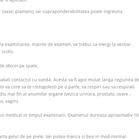
 (oase, plamani), iar supraponderabilitatea poate ingreuna
aza examinarea. Inainte de examen, va trebui sa mergi la vestiar
scoti).
de obicei pe spate.
natati contactul cu sonda. Acesta va fi apoi mutat langa regiunea d
ti va cere sa te rostogolesti pe o parte, sa respiri sau sa respirati
udiu mai fin al anumitor organe (vezica urinara, prostata, ovare ,
s, vagin).
lui medical in timpul examinarii. Examenul dureaza aproximativ 10
arta gelul de pe piele. Vei putea manca si bea in mod normal.