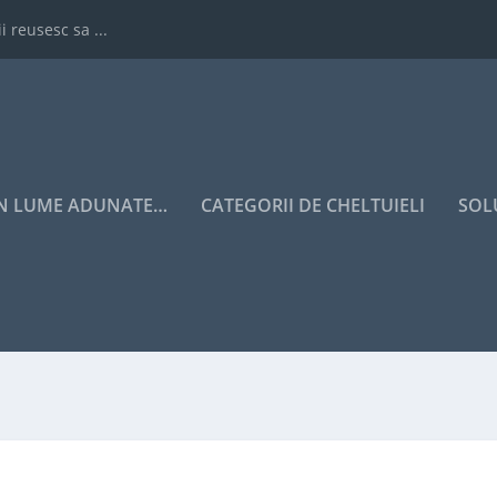
i reusesc sa ...
IN LUME ADUNATE…
CATEGORII DE CHELTUIELI
SOL