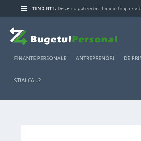
TENDINȚE:
De ce nu poti sa faci bani in timp ce alti
FINANTE PERSONALE
ANTREPRENORI
DE PR
STIAI CA…?