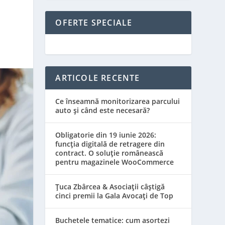
OFERTE SPECIALE
ARTICOLE RECENTE
Ce înseamnă monitorizarea parcului
auto și când este necesară?
Obligatorie din 19 iunie 2026:
funcția digitală de retragere din
contract. O soluție românească
pentru magazinele WooCommerce
Țuca Zbârcea & Asociații câștigă
cinci premii la Gala Avocați de Top
Buchetele tematice: cum asortezi