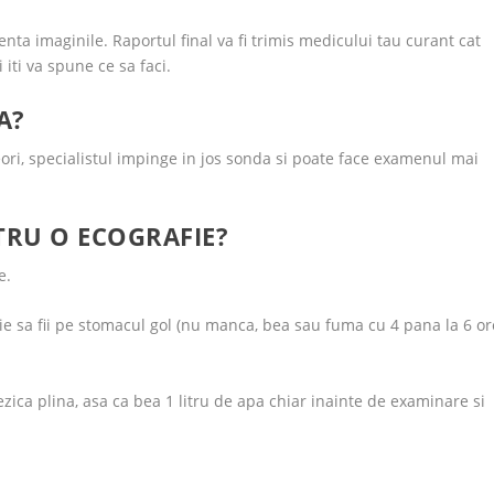
nta imaginile. Raportul final va fi trimis medicului tau curant cat
i iti va spune ce sa faci.
A?
ri, specialistul impinge in jos sonda si poate face examenul mai
TRU O ECOGRAFIE?
e.
ie sa fii pe stomacul gol (nu manca, bea sau fuma cu 4 pana la 6 or
vezica plina, asa ca bea 1 litru de apa chiar inainte de examinare si