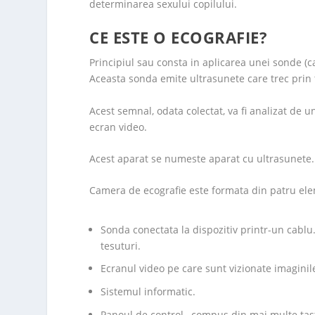
determinarea sexului copilului.
CE ESTE O ECOGRAFIE?
Principiul sau consta in aplicarea unei sonde (c
Aceasta sonda emite ultrasunete care trec prin 
Acest semnal, odata colectat, va fi analizat de 
ecran video.
Acest aparat se numeste aparat cu ultrasunete.
Camera de ecografie este formata din patru el
Sonda conectata la dispozitiv printr-un cablu
tesuturi.
Ecranul video pe care sunt vizionate imaginile
Sistemul informatic.
Panoul de control , compus din mai multe taste