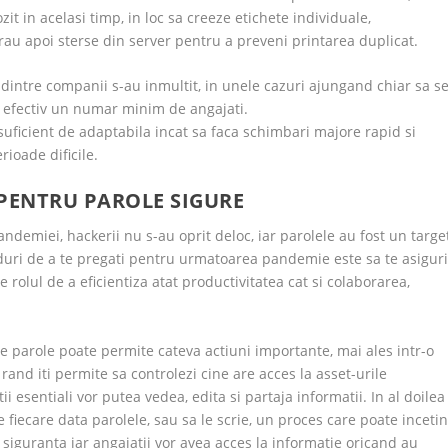
it in acelasi timp, in loc sa creeze etichete individuale,
rau apoi sterse din server pentru a preveni printarea duplicat.
 dintre companii s-au inmultit, in unele cazuri ajungand chiar sa s
ou efectiv un numar minim de angajati.
suficient de adaptabila incat sa faca schimbari majore rapid si
rioade dificile.
 PENTRU PAROLE SIGURE
ndemiei, hackerii nu s-au oprit deloc, iar parolele au fost un targe
uri de a te pregati pentru urmatoarea pandemie este sa te asigur
e rolul de a eficientiza atat productivitatea cat si colaborarea,
 parole poate permite cateva actiuni importante, mai ales intr-o
and iti permite sa controlezi cine are acces la asset-urile
i esentiali vor putea vedea, edita si partaja informatii. In al doilea
 fiecare data parolele, sau sa le scrie, un proces care poate incetin
 siguranta iar angajatii vor avea acces la informatie oricand au