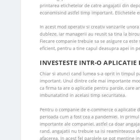
printarea etichetelor de catre angajatii din depoz
economisind astfel timp important. Etichetele e
In acest mod operativ si creativ vanzarile unora
dubleze, iar managerii au reusit sa tina la bir
Fiecare companie trebuie sa se asigure ca este 
eficient, pentru a tine capul deasupra apei in pe
INVESTESTE INTR-O APLICATIE
Chiar si atunci cand lumea s-a oprit in timpul pa
important. Unul dintre cele mai importante mod
ca firma ta are o aplicatie pentru parole, care ar
imbunatatind in acelasi timp securitatea.
Pentru o companie de e-commerce o aplicatie de
perioada cum a fost cea a pandemiei. In primul r
importante ale companiei, astfel ca doar angajati
rand, angajatii nu trebuie sa isi reaminteasca de
afacerea. In acest fel parolele se pot mentine in