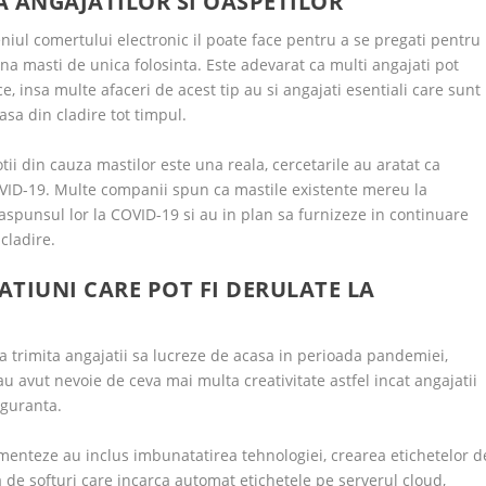
A ANGAJATILOR SI OASPETILOR
ul comertului electronic il poate face pentru a se pregati pentru
a masti de unica folosinta. Este adevarat ca multi angajati pot
 insa multe afaceri de acest tip au si angajati esentiali care sunt
 iasa din cladire tot timpul.
tii din cauza mastilor este una reala, cercetarile au aratat ca
OVID-19. Multe companii spun ca mastile existente mereu la
n raspunsul lor la COVID-19 si au in plan sa furnizeze in continuare
cladire.
ATIUNI CARE POT FI DERULATE LA
a trimita angajatii sa lucreze de acasa in perioada pandemiei,
u avut nevoie de ceva mai multa creativitate astfel incat angajatii
iguranta.
ementeze au inclus imbunatatirea tehnologiei, crearea etichetelor d
a de softuri care incarca automat etichetele pe serverul cloud,