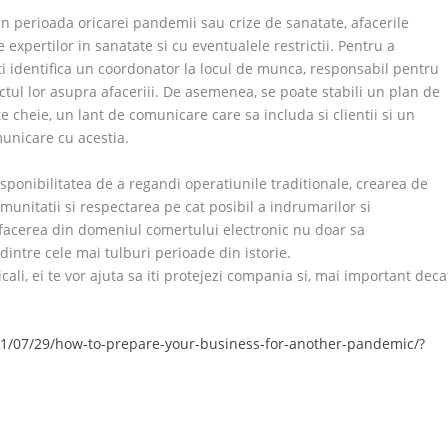
in perioada oricarei pandemii sau crize de sanatate, afacerile
 expertilor in sanatate si cu eventualele restrictii. Pentru a
poti identifica un coordonator la locul de munca, responsabil pentru
tul lor asupra afaceriii. De asemenea, se poate stabili un plan de
 cheie, un lant de comunicare care sa includa si clientii si un
municare cu acestia.
sponibilitatea de a regandi operatiunile traditionale, crearea de
munitatii si respectarea pe cat posibil a indrumarilor si
 afacerea din domeniul comertului electronic nu doar sa
dintre cele mai tulburi perioade din istorie.
icali, ei te vor ajuta sa iti protejezi compania si, mai important deca
21/07/29/how-to-prepare-your-business-for-another-pandemic/?