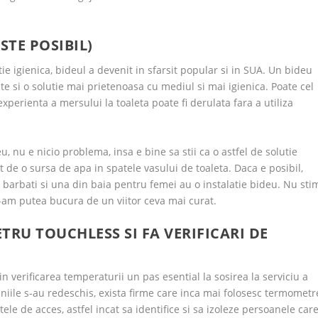
STE POSIBIL)
ie igienica, bideul a devenit in sfarsit popular si in SUA. Un bideu
te si o solutie mai prietenoasa cu mediul si mai igienica. Poate cel
erienta a mersului la toaleta poate fi derulata fara a utiliza
u, nu e nicio problema, insa e bine sa stii ca o astfel de solutie
t de o sursa de apa in spatele vasului de toaleta. Daca e posibil,
u barbati si una din baia pentru femei au o instalatie bideu. Nu sti
am putea bucura de un viitor ceva mai curat.
RU TOUCHLESS SI FA VERIFICARI DE
n verificarea temperaturii un pas esential la sosirea la serviciu a
niile s-au redeschis, exista firme care inca mai folosesc termometr
le de acces, astfel incat sa identifice si sa izoleze persoanele car