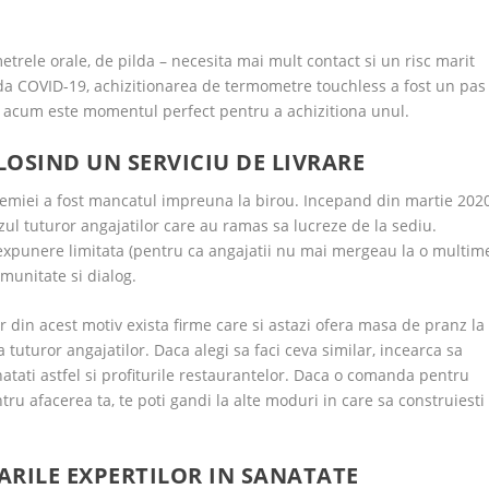
ele orale, de pilda – necesita mai mult contact si un risc marit
da COVID-19, achizitionarea de termometre touchless a fost un pas
Insa acum este momentul perfect pentru a achizitiona unul.
OSIND UN SERVICIU DE LIVRARE
demiei a fost mancatul impreuna la birou. Incepand din martie 2020
ul tuturor angajatilor care au ramas sa lucreze de la sediu.
xpunere limitata (pentru ca angajatii nu mai mergeau la o multim
omunitate si dialog.
din acest motiv exista firme care si astazi ofera masa de pranz la
 tuturor angajatilor. Daca alegi sa faci ceva similar, incearca sa
atati astfel si profiturile restaurantelor. Daca o comanda pentru
ntru afacerea ta, te poti gandi la alte moduri in care sa construiesti
RILE EXPERTILOR IN SANATATE