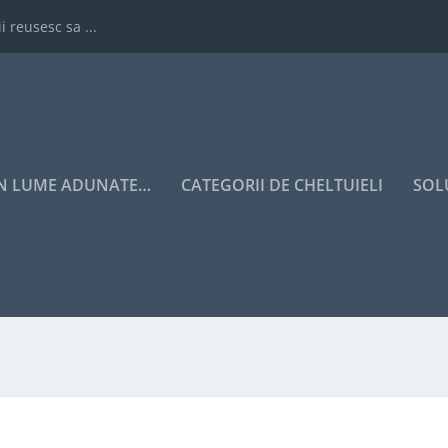
i reusesc sa ...
IN LUME ADUNATE…
CATEGORII DE CHELTUIELI
SOL