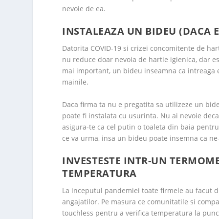
nevoie de ea.
INSTALEAZA UN BIDEU (DACA E
Datorita COVID-19 si crizei concomitente de hart
nu reduce doar nevoia de hartie igienica, dar es
mai important, un bideu inseamna ca intreaga exp
mainile.
Daca firma ta nu e pregatita sa utilizeze un bide
poate fi instalata cu usurinta. Nu ai nevoie deca
asigura-te ca cel putin o toaleta din baia pentr
ce va urma, insa un bideu poate insemna ca ne-
INVESTESTE INTR-UN TERMOMET
TEMPERATURA
La inceputul pandemiei toate firmele au facut di
angajatilor. Pe masura ce comunitatile si compa
touchless pentru a verifica temperatura la puncte