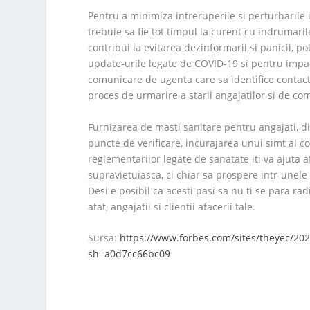
Pentru a minimiza intreruperile si perturbarile 
trebuie sa fie tot timpul la curent cu indrumarile
contribui la evitarea dezinformarii si panicii, 
update-urile legate de COVID-19 si pentru impac
comunicare de ugenta care sa identifice contacte
proces de urmarire a starii angajatilor si de co
Furnizarea de masti sanitare pentru angajati, di
puncte de verificare, incurajarea unui simt al co
reglementarilor legate de sanatate iti va ajuta
supravietuiasca, ci chiar sa prospere intr-unele 
Desi e posibil ca acesti pasi sa nu ti se para rad
atat, angajatii si clientii afacerii tale.
Sursa:
https://www.forbes.com/sites/theyec/20
sh=a0d7cc66bc09