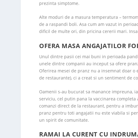
prezinta simptome.
Alte moduri de a masura temperatura – termometr
de a raspandi boli. Asa cum am vazut in perioa
dificil de multe ori, din pricina cererii mari. 
OFERA MASA ANGAJATILOR FOL
Unul dintre pasii cei mai buni in perioada pan
unele dintre companii au inceput sa ofere pranz
Oferirea mesei de pranz nu a insemnat doar o e
de restaurante), ci a creat si un sentiment de c
Oamenii s-au bucurat sa manance impreuna, iar 
serviciu, cel putin pana la vaccinarea completa a
comanzi direct de la restaurant, pentru a imbun
pranz pentru toti angajatii nu este viabila si pe
un spirit de comunitate.
RAMAI LA CURENT CU INDRUMA