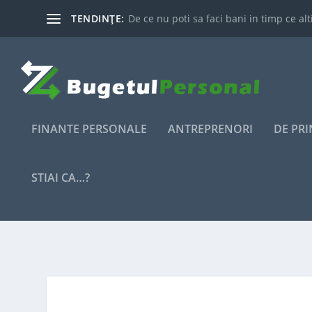
TENDINȚE:
De ce nu poti sa faci bani in timp ce alti
FINANTE PERSONALE
ANTREPRENORI
DE PR
STIAI CA…?