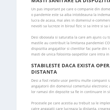
MASTI SANITARE LA DISPOZITI
Un pas important pe care o companie din domeni
o pandemie este sa aiba intotdeauna la indeman
lucra de acasa, mai ales in domeniul e-commerce,
nevoiti sa lucreze in biroul fizic si sa intre si sa
Desi oboseala si saturatia la care am ajuns cu to
mastile au contribuit la limitarea pandemiei C
dispozitia angajatilor si clientilor fac parte di
masti de unica folosinta oaspetilor care intra in 
STABILESTE DACA EXISTA OPER
DISTANTA
Desi a fost relativ usor pentru multe companii s
angajatorii din domeniul comertului electronic a
lor ramasi din depozite sa fie in continuare in s
Procesele pe care acestia au trebuit sa le impl
catre angajatii care lucreaza la distanta, creare