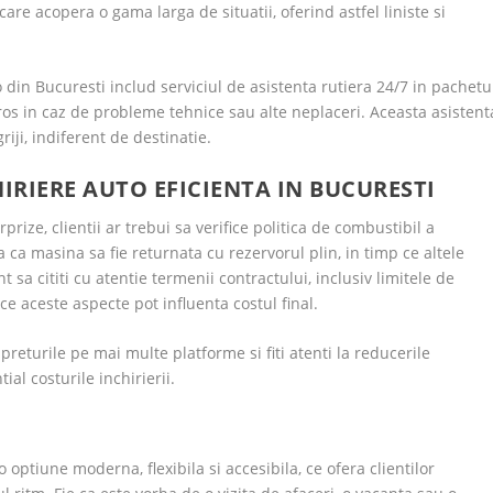
care acopera o gama larga de situatii, oferind astfel liniste si
din Bucuresti includ serviciul de asistenta rutiera 24/7 in pachetu
oros in caz de probleme tehnice sau alte neplaceri. Aceasta asistent
iji, indiferent de destinatie.
RIERE AUTO EFICIENTA IN BUCURESTI
rize, clientii ar trebui sa verifice politica de combustibil a
 ca masina sa fie returnata cu rezervorul plin, in timp ce altele
t sa cititi cu atentie termenii contractului, inclusiv limitele de
ece aceste aspecte pot influenta costul final.
returile pe mai multe platforme si fiti atenti la reducerile
al costurile inchirierii.
 optiune moderna, flexibila si accesibila, ce ofera clientilor