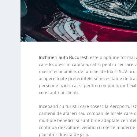
Inchirieri auto Bucuresti
este o optiune tot mai 
care locuiesc in capitala, cat si pentru cei care
masini economice, de familie, de lux si SUV-uri,
acopere toate preferintele si necesitatile de tra
persoane fizice, cat si pentru companii, iar flexi
constant noi clienti.
Incepand cu turistii care sosesc la Aeroportul O
oamenii de afaceri sau companiile locale care dor
multiple beneficii si sunt bine adaptate cerintelo
continua dezvoltare, venind cu oferte moderne s
placuta si lipsita de griji.