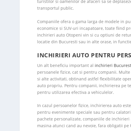
turistilor si oamenilor de afaceri sa se deplasez
transportul public.
Companiile ofera o gama larga de modele in pun
economice si SUV-uri incapatoare, toate fiind pre
inchirieri auto Otopeni vin si cu optiuni de retu
locatie din Bucuresti sau in alte orase, in functi
INCHIRIERI AUTO PENTRU PERS
Un alt beneficiu important al
inchirieri Bucures
persoanele fizice, cat si pentru companii. Multe
si alte activitati, obtinand astfel flexibilitate o
auto propriu. Pentru companii, inchirierea pe ter
pentru utilizarea efectiva a vehiculelor.
In cazul persoanelor fizice, inchirierea auto es
pentru evenimente speciale sau pentru calatorii 
pachete personalizate, companiile de inchirieri a
masina atunci cand au nevoie, fara obligatii pe