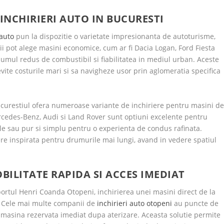
INCHIRIERI AUTO IN BUCURESTI
 auto
pun la dispozitie o varietate impresionanta de autoturisme,
ntii pot alege masini economice, cum ar fi Dacia Logan, Ford Fiesta
umul redus de combustibil si fiabilitatea in mediul urban. Aceste
vite costurile mari si sa navigheze usor prin aglomeratia specifica
Bucurestiul ofera numeroase variante de inchiriere pentru masini d
cedes-Benz, Audi si Land Rover sunt optiuni excelente pentru
ale sau pur si simplu pentru o experienta de condus rafinata.
re inspirata pentru drumurile mai lungi, avand in vedere spatiul
BILITATE RAPIDA SI ACCES IMEDIAT
ortul Henri Coanda Otopeni, inchirierea unei masini direct de la
. Cele mai multe companii de
inchirieri auto otopeni
au puncte de
lua masina rezervata imediat dupa aterizare. Aceasta solutie permite