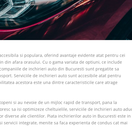
accesibila si populara, oferind avantaje evidente atat pentru cei
 vin din afara orasului. Cu o gama variata de optiuni, ce include
 companiile de inchirieri auto din Bucuresti sunt pregatite sa
nsport. Serviciile de inchirieri auto sunt accesibile atat pentru
bilitatea acestora este una dintre caracteristicile care atrage
topeni si au nevoie de un mijloc rapid de transport, pana la
esc sa isi optimizeze cheltuielile, serviciile de inchirieri auto adu
r diverse ale clientilor. Piata inchirierilor auto in Bucuresti este in
i servicii integrate, menite sa faca experienta de condus cat mai