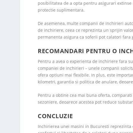
posibilitatea de a opta pentru asigurari extinse 
protectie suplimentara.
De asemenea, multe companii de inchirieri auto 
de inchiriere, ceea ce reprezinta un sprijin val
permanenta asigura ca soferii pot calatori fara gr
RECOMANDARI PENTRU O INCHI
Pentru a avea o experienta de inchiriere fara surp
companiei de inchirieri – unele companii solicita
ofera optiuni mai flexibile. In plus, este importan
kilometri, garantia si politica de anulare, deoar
Pentru a obtine cea mai buna oferta, comparati p
sezoniere, deoarece acestea pot reduce substanti
CONCLUZIE
Inchirierea unei masini in Bucuresti reprezinta o