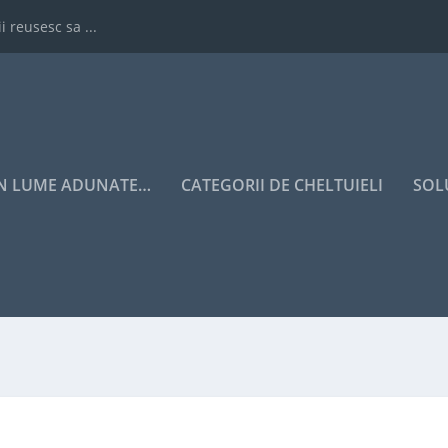
i reusesc sa ...
IN LUME ADUNATE…
CATEGORII DE CHELTUIELI
SOL