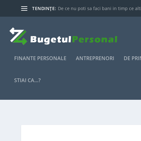
TENDINȚE:
De ce nu poti sa faci bani in timp ce alti
FINANTE PERSONALE
ANTREPRENORI
DE PR
STIAI CA…?