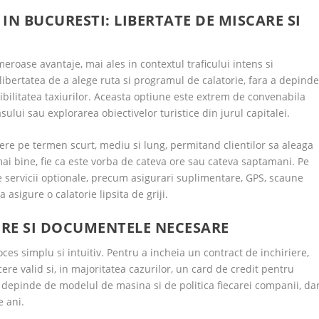
IN BUCURESTI: LIBERTATE DE MISCARE SI
eroase avantaje, mai ales in contextul traficului intens si
libertatea de a alege ruta si programul de calatorie, fara a depind
bilitatea taxiurilor. Aceasta optiune este extrem de convenabila
asului sau explorarea obiectivelor turistice din jurul capitalei.
ere pe termen scurt, mediu si lung, permitand clientilor sa aleaga
 mai bine, fie ca este vorba de cateva ore sau cateva saptamani. Pe
de servicii optionale, precum asigurari suplimentare, GPS, scaune
asigure o calatorie lipsita de griji.
ERE SI DOCUMENTELE NECESARE
ces simplu si intuitiv. Pentru a incheia un contract de inchiriere,
ere valid si, in majoritatea cazurilor, un card de credit pentru
epinde de modelul de masina si de politica fiecarei companii, da
e ani.