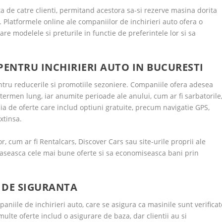
a de catre clienti, permitand acestora sa-si rezerve masina dorita
. Platformele online ale companiilor de inchirieri auto ofera o
re modelele si preturile in functie de preferintele lor si sa
 PENTRU INCHIRIERI AUTO IN BUCURESTI
tru reducerile si promotiile sezoniere. Companiile ofera adesea
 termen lung, iar anumite perioade ale anului, cum ar fi sarbatorile
ia de oferte care includ optiuni gratuite, precum navigatie GPS,
xtinsa.
, cum ar fi Rentalcars, Discover Cars sau site-urile proprii ale
a gaseasca cele mai bune oferte si sa economiseasca bani prin
I DE SIGURANTA
paniile de inchirieri auto, care se asigura ca masinile sunt verificat
ulte oferte includ o asigurare de baza, dar clientii au si