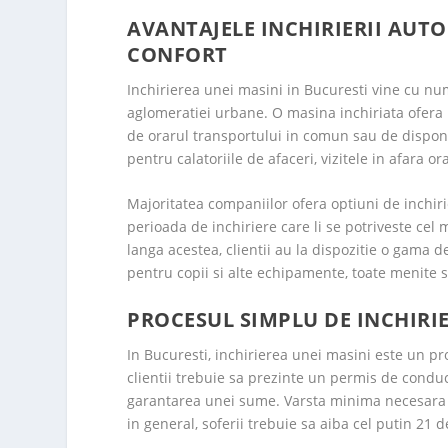
AVANTAJELE INCHIRIERII AUTO 
CONFORT
Inchirierea unei masini in Bucuresti vine cu num
aglomeratiei urbane. O masina inchiriata ofera 
de orarul transportului in comun sau de disponi
pentru calatoriile de afaceri, vizitele in afara or
Majoritatea companiilor ofera optiuni de inchiri
perioada de inchiriere care li se potriveste cel
langa acestea, clientii au la dispozitie o gama 
pentru copii si alte echipamente, toate menite sa 
PROCESUL SIMPLU DE INCHIRI
In Bucuresti, inchirierea unei masini este un pro
clientii trebuie sa prezinte un permis de conduc
garantarea unei sume. Varsta minima necesara d
in general, soferii trebuie sa aiba cel putin 21 d