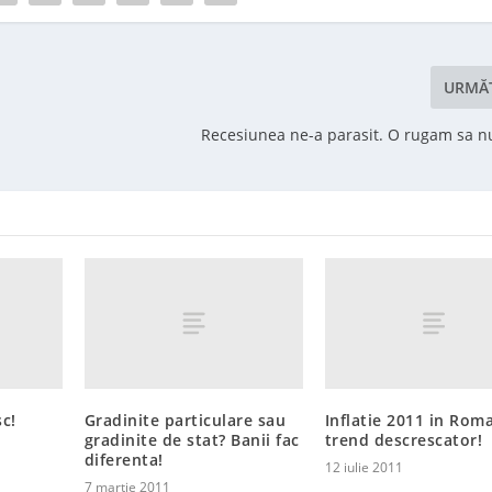
URMĂ
Recesiunea ne-a parasit. O rugam sa nu
c!
Gradinite particulare sau
Inflatie 2011 in Rom
gradinite de stat? Banii fac
trend descrescator!
diferenta!
12 iulie 2011
7 martie 2011