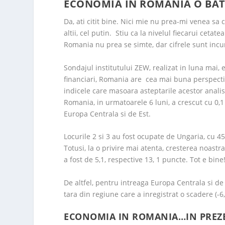
ECONOMIA IN ROMANIA O BATE
Da, ati citit bine. Nici mie nu prea-mi venea sa
altii, cel putin. Stiu ca la nivelul fiecarui ceta
Romania nu prea se simte, dar cifrele sunt incu
Sondajul institutului ZEW, realizat in luna mai
financiari, Romania are cea mai buna perspectiv
indicele care masoara asteptarile acestor analist
Romania, in urmatoarele 6 luni, a crescut cu 0,1
Europa Centrala si de Est.
Locurile 2 si 3 au fost ocupate de Ungaria, cu 45
Totusi, la o privire mai atenta, cresterea noastr
a fost de 5,1, respective 13, 1 puncte. Tot e bine
De altfel, pentru intreaga Europa Centrala si de 
tara din regiune care a inregistrat o scadere (
ECONOMIA IN ROMANIA…IN PREZ