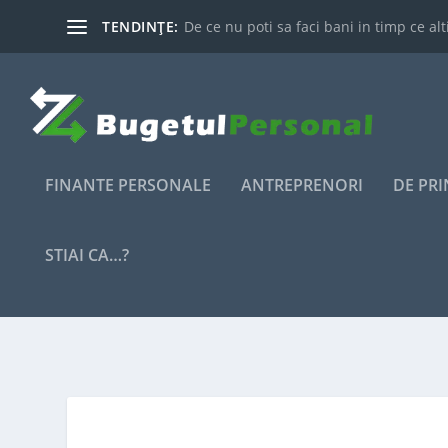
TENDINȚE:
De ce nu poti sa faci bani in timp ce alti
FINANTE PERSONALE
ANTREPRENORI
DE PR
STIAI CA…?