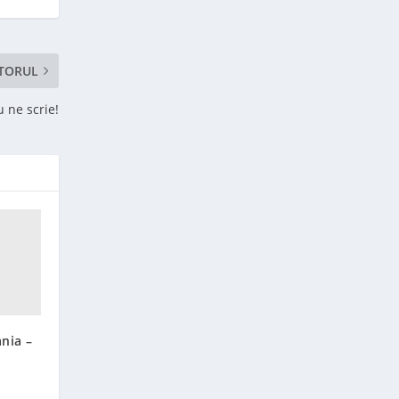
TORUL
 ne scrie!
ania –