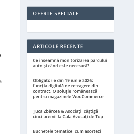
OFERTE SPECIALE
ARTICOLE RECENTE
A
Ce înseamnă monitorizarea parcului
auto și când este necesară?
Obligatorie din 19 iunie 2026:
a
funcția digitală de retragere din
contract. O soluție românească
pentru magazinele WooCommerce
Țuca Zbârcea & Asociații câștigă
cinci premii la Gala Avocați de Top
Buchetele tematice: cum asortezi