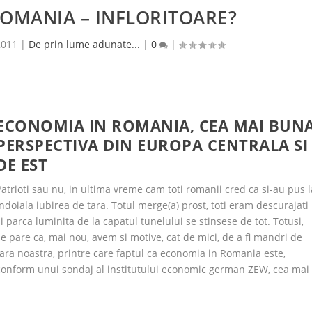
OMANIA – INFLORITOARE?
2011
|
De prin lume adunate...
|
0
|
ECONOMIA IN ROMANIA, CEA MAI BUN
PERSPECTIVA DIN EUROPA CENTRALA SI
DE EST
Patrioti sau nu, in ultima vreme cam toti romanii cred ca si-au pus l
indoiala iubirea de tara. Totul merge(a) prost, toti eram descurajati
si parca luminita de la capatul tunelului se stinsese de tot. Totusi,
se pare ca, mai nou, avem si motive, cat de mici, de a fi mandri de
tara noastra, printre care faptul ca economia in Romania este,
conform unui sondaj al institutului economic german ZEW, cea mai