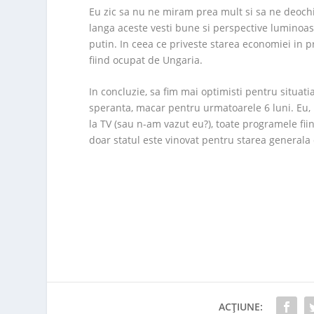
Eu zic sa nu ne miram prea mult si sa ne deochi
langa aceste vesti bune si perspective luminoas
putin. In ceea ce priveste starea economiei in p
fiind ocupat de Ungaria.
In concluzie, sa fim mai optimisti pentru situati
speranta, macar pentru urmatoarele 6 luni. Eu, 
la TV (sau n-am vazut eu?), toate programele fii
doar statul este vinovat pentru starea generala
ACȚIUNE: