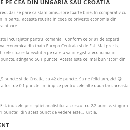
 PE CEA DIN UNGARIA SAU CROATIA
 cred, dar se pare ca stam bine…spre foarte bine. In comparativ cu
tean in parte, aceasta reusita in ceea ce priveste economia din
rajatoare.
, este incurajator pentru Romania. Conform celor 81 de experti
a economica din toata Europa Centrala si de Est. Mai precis,
i referitoare la evolutia pe care o va inregistra economia in
 puncte, atingand 50,1 puncte. Acesta este cel mai bun “scor” din
,5 puncte si de Croatia, cu 42 de puncte. Sa ne felicitam, zic! 😀
a a fost de 0,1 puncte, in timp ce pentru celelalte doua tari, aceasta
!
Est, indicele perceptiei analistilor a crescut cu 2,2 puncte, singura
-6,1 puncte) din acest punct de vedere este…Turcia.
ENT