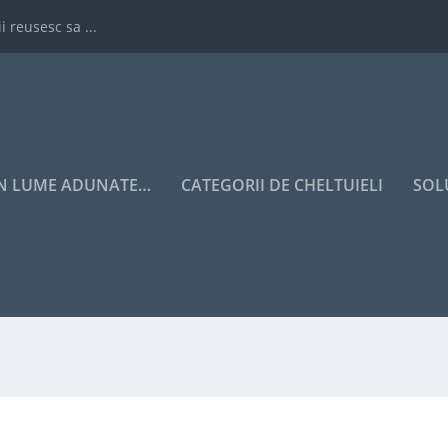
i reusesc sa ...
IN LUME ADUNATE…
CATEGORII DE CHELTUIELI
SOL