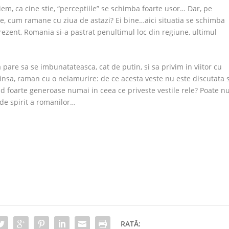
em, ca cine stie, “perceptiile” se schimba foarte usor… Dar, pe
e, cum ramane cu ziua de astazi? Ei bine…aici situatia se schimba
rezent, Romania si-a pastrat penultimul loc din regiune, ultimul
a pare sa se imbunatateasca, cat de putin, si sa privim in viitor cu
insa, raman cu o nelamurire: de ce acesta veste nu este discutata s
nd foarte generoase numai in ceea ce priveste vestile rele? Poate n
 de spirit a romanilor…
RATĂ: