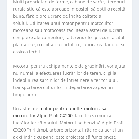
Mulți proprietari de ferme, cabane de vară și terenuri
rurale știu că este aproape imposibil să obții o recoltă
bună, fără o prelucrare de înaltă calitate a
solului. Utilizarea unui motor pentru motocultor,
motosapă sau motocoasă facilitează astfel de lucrări
complexe ale câmpului și a terenurilor precum aratul,
plantarea și recoltarea cartofilor, fabricarea fânului și
cosirea ierbii.
Motorul pentru echipamentele de grădinărit vor ajuta
nu numai la efectuarea lucrărilor de teren, ci și la
îndeplinirea sarcinilor de întreținere a teritoriului,
transportarea culturilor, îndepărtarea zăpezii în
timpul iernii.
Un astfel de
motor pentru unelte, motocoasă,
motocultor Alpin Profi GX200
, facilitează munca
lucrătorilor câmpului. Motorul pe benzină Alpin Profi
GX200 în 4 timpi, arbore orizontal, răcire cu aer și un
ax cilindric cu pană, este proiectat să funcționeze