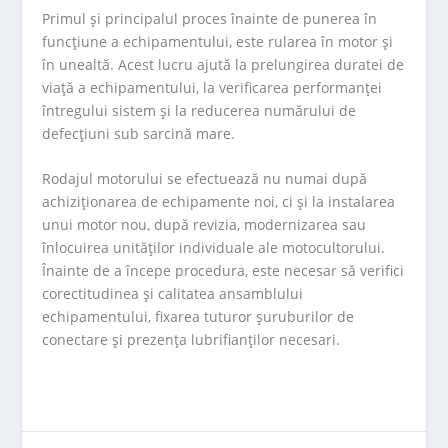
Primul și principalul proces înainte de punerea în
funcțiune a echipamentului, este rularea în motor și
în unealtă. Acest lucru ajută la prelungirea duratei de
viață a echipamentului, la verificarea performanței
întregului sistem și la reducerea numărului de
defecțiuni sub sarcină mare.
Rodajul motorului se efectuează nu numai după
achiziționarea de echipamente noi, ci și la instalarea
unui motor nou, după revizia, modernizarea sau
înlocuirea unităților individuale ale motocultorului.
Înainte de a începe procedura, este necesar să verifici
corectitudinea și calitatea ansamblului
echipamentului, fixarea tuturor șuruburilor de
conectare și prezența lubrifianților necesari.