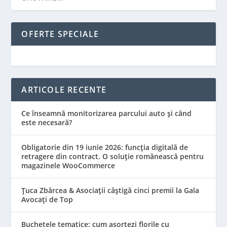
OFERTE SPECIALE
ARTICOLE RECENTE
Ce înseamnă monitorizarea parcului auto și când
este necesară?
Obligatorie din 19 iunie 2026: funcția digitală de
retragere din contract. O soluție românească pentru
magazinele WooCommerce
Țuca Zbârcea & Asociații câștigă cinci premii la Gala
Avocați de Top
Buchetele tematice: cum asortezi florile cu