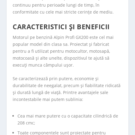
continuu pentru perioade lungi de timp, în
conformitate cu cele mai stricte cerințe de mediu.
CARACTERISTICI ȘI BENEFICII
Motorul pe benzină Alpin Profi GX200 este cel mai
popular model din clasa sa. Proiectat și fabricat
pentru a fi utilizat pentru motocultor, motosapă,
motocoasă și alte unelte, dispozitivul te ajută să
execuți munca câmpului uşor.
Se caracterizează prin putere, economie și
durabilitate de neegalat, precum și fiabilitate ridicată
și durată lungă de viață. Printre avantajele sale
incontestabile mai putem sublinia:
Cea mai mare putere cu o capacitate cilindrică de
208 cmc;
Toate componentele sunt proiectate pentru