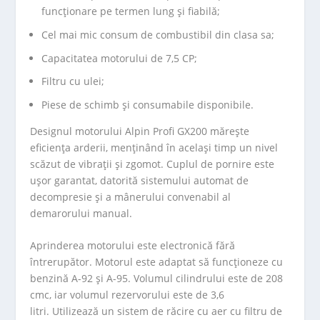
funcționare pe termen lung și fiabilă;
Cel mai mic consum de combustibil din clasa sa;
Capacitatea motorului de 7,5 CP;
Filtru cu ulei;
Piese de schimb și consumabile disponibile.
Designul motorului Alpin Profi GX200 mărește
eficiența arderii, menținând în același timp un nivel
scăzut de vibrații și zgomot. Cuplul de pornire este
ușor garantat, datorită sistemului automat de
decompresie și a mânerului convenabil al
demarorului manual.
Aprinderea motorului este electronică fără
întrerupător. Motorul este adaptat să funcționeze cu
benzină A-92 și A-95. Volumul cilindrului este de 208
cmc, iar volumul rezervorului este de 3,6
litri. Utilizează un sistem de răcire cu aer cu filtru de