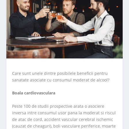
Care sunt unele dintre posibilele beneficii pentru
sanatate asociate cu consumul moderat de alcool?
Boala cardiovasculara
Peste 100 de studii prospective arata o asociere
inversa intre consumul usor pana la moderat si riscul
de atac de cord, accident vascular cerebral ischemic
(cauzat de cheaguri), boli vasculare periferice, moarte