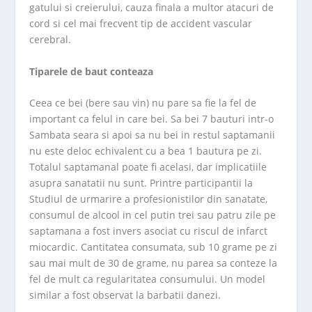
gatului si creierului, cauza finala a multor atacuri de
cord si cel mai frecvent tip de accident vascular
cerebral.
Tiparele de baut conteaza
Ceea ce bei (bere sau vin) nu pare sa fie la fel de
important ca felul in care bei. Sa bei 7 bauturi intr-o
Sambata seara si apoi sa nu bei in restul saptamanii
nu este deloc echivalent cu a bea 1 bautura pe zi.
Totalul saptamanal poate fi acelasi, dar implicatiile
asupra sanatatii nu sunt. Printre participantii la
Studiul de urmarire a profesionistilor din sanatate,
consumul de alcool in cel putin trei sau patru zile pe
saptamana a fost invers asociat cu riscul de infarct
miocardic. Cantitatea consumata, sub 10 grame pe zi
sau mai mult de 30 de grame, nu parea sa conteze la
fel de mult ca regularitatea consumului. Un model
similar a fost observat la barbatii danezi.