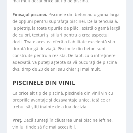
mai mult decât orice alt tip de piscină.
Finisajul piscinei.
Piscinele din beton au o gamă largă
de opțiuni pentru suprafața piscinei. De la tencuială,
la pietriș, la toate tipurile de plăci, există o gamă largă
de culori, texturi și stiluri pentru a crea aspectul
dorit. Toate acestea oferă o fiabilitate excelentă și o
durată lungă de viață. Piscinele din beton sunt
construite pentru a rezista. De fapt, cu o întreținere
adecvată, vă puteți aștepta să vă bucurați de piscina
dvs. timp de 20 de ani sau chiar şi mai mult.
PISCINELE DIN VINIL
Ca orice alt tip de piscină, piscinele din vinil vin cu
propriile avantaje și dezavantaje unice. Iată ce ar
trebui să știți înainte de a lua decizia:
Preț.
Dacă sunteți în căutarea unei piscine ieftine,
vinilul tinde să fie mai accesibil.