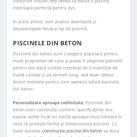
costurilor inițiale, veţi vedea că există o piscină
interioară perfectă pentru dvs.
În acest articol, vom analiza avantajele și
dezavantajele fiecărui tip de piscină.
PISCINELE DIN BETON
Piscinele din beton sunt o alegere populară pentru
mulți proprietari de case și poate fi alegerea potrivită
pentru dvs dacă sunteţi interesat de o investiție de
înaltă calitate și pe termen lung. Iată doar câteva
dintre motivele pentru care oamenii adoră bazinele
din beton:
Personalizare aproape nelimitată.
Piscinele din
beton sunt construite conform specificațiilor dvs.
exacte, astfel încât nu există aproape nicio limitare în
ceea ce privește forma și dimensiunea piscinei. Cu
toate acestea,
constructie piscina din beton
va dura