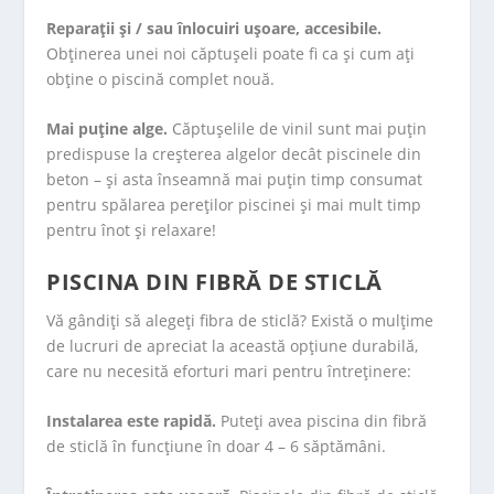
Reparații și / sau înlocuiri ușoare, accesibile.
Obținerea unei noi căptușeli poate fi ca și cum ați
obține o piscină complet nouă.
Mai puține alge.
Căptușelile de vinil sunt mai puțin
predispuse la creșterea algelor decât piscinele din
beton – și asta înseamnă mai puțin timp consumat
pentru spălarea pereților piscinei și mai mult timp
pentru înot și relaxare!
PISCINA DIN FIBRĂ DE STICLĂ
Vă gândiți să alegeţi fibra de sticlă? Există o mulțime
de lucruri de apreciat la această opțiune durabilă,
care nu necesită eforturi mari pentru întreținere:
Instalarea este rapidă.
Puteți avea piscina din fibră
de sticlă în funcțiune în doar 4 – 6 săptămâni.