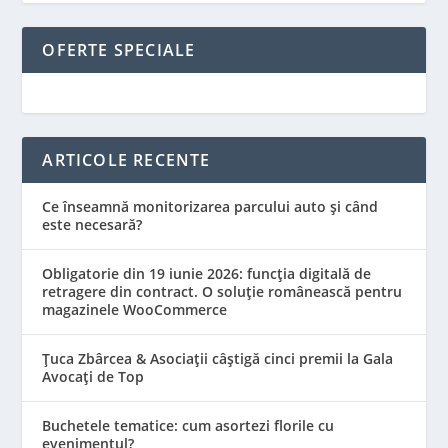
OFERTE SPECIALE
ARTICOLE RECENTE
Ce înseamnă monitorizarea parcului auto și când
este necesară?
Obligatorie din 19 iunie 2026: funcția digitală de
retragere din contract. O soluție românească pentru
magazinele WooCommerce
Țuca Zbârcea & Asociații câștigă cinci premii la Gala
Avocați de Top
Buchetele tematice: cum asortezi florile cu
evenimentul?