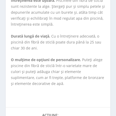
Întreținerea este ușoară.
Piscinele din fibră de sticlă
sunt rezistente la alge. Ștergeți pur și simplu petele și
depunerile acumulate cu un burete și, atâta timp cât
verificați și echilibrați în mod regulat apa din piscină,
întreținerea este simplă.
Durată lungă de viață.
Cu o întreținere adecvată, o
piscină din fibră de sticlă poate dura până la 25 sau
chiar 30 de ani.
O mulțime de opțiuni de personalizare.
Puteți alege
piscine din fibră de sticlă într-o varietate mare de
culori și puteți adăuga chiar și elemente
suplimentare, cum ar fi trepte, platforme de bronzare
și elemente decorative de apă.
ACȚIUNE: