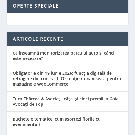
OFERTE SPECIALE
ARTICOLE RECENTE
Ce înseamnă monitorizarea parcului auto și când
este necesară?
Obligatorie din 19 iunie 2026: funcția digitală de
retragere din contract. O soluție românească pentru
magazinele WooCommerce
Țuca Zbârcea & Asociații câștigă cinci premii la Gala
Avocați de Top
Buchetele tematice: cum asortezi florile cu
evenimentul?