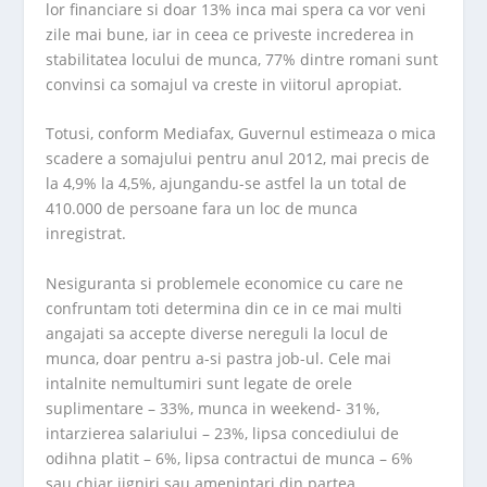
lor financiare si doar 13% inca mai spera ca vor veni
zile mai bune, iar in ceea ce priveste increderea in
stabilitatea locului de munca, 77% dintre romani sunt
convinsi ca somajul va creste in viitorul apropiat.
Totusi, conform Mediafax, Guvernul estimeaza o mica
scadere a somajului pentru anul 2012, mai precis de
la 4,9% la 4,5%, ajungandu-se astfel la un total de
410.000 de persoane fara un loc de munca
inregistrat.
Nesiguranta si problemele economice cu care ne
confruntam toti determina din ce in ce mai multi
angajati sa accepte diverse nereguli la locul de
munca, doar pentru a-si pastra job-ul. Cele mai
intalnite nemultumiri sunt legate de orele
suplimentare – 33%, munca in weekend- 31%,
intarzierea salariului – 23%, lipsa concediului de
odihna platit – 6%, lipsa contractui de munca – 6%
sau chiar jigniri sau amenintari din partea