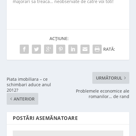
majorari sa treaca… neobservate de catre voi toti!
ACȚIUNE:
RATĂ:
URMĂTORUL
Piata imobiliara – ce
schimbari aduce anul
2012?
Problemele economice ale
romanilor… de rand
ANTERIOR
POSTĂRI ASEMĂNATOARE