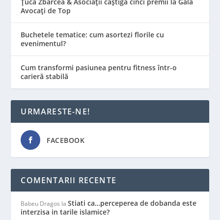
Țuca Zbârcea & Asociații câștigă cinci premii la Gala
Avocați de Top
Buchetele tematice: cum asortezi florile cu
evenimentul?
Cum transformi pasiunea pentru fitness într-o
carieră stabilă
URMARESTE-NE!
FACEBOOK
COMENTARII RECENTE
Stiati ca…perceperea de dobanda este
Babeu Dragos
la
interzisa in tarile islamice?