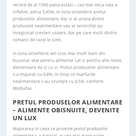
record de al 1990 pana astazi – cea mai mica rata a
inflatiei, adica 3,45%, in luna octombrie
pretul
produselor alimentare
, dar si al unora dintre
produsele nealimentare sau al serviciilor au
inregistrat cresteri usoare, dar pe care multi dintre
romanii de rand le simt.
In luna octombrie am scos mai multi bani din
buzunar atat pentru alimente cat si pentru alte nevoi
elementare de zi cu zi. Pretul produselor alimentare
s-a majorat cu 0,8%, in timp ce marfurile
nealimentare s-au scumpit cu 0,5%, conform
Mediafax.
PRETUL PRODUSELOR ALIMENTARE
– ALIMENTE OBISNUITE, DEVENITE
UN LUX
Majorarea in ceea ce priveste
pretul produselor
alimentare
s-a datorat, in cea mai mare parte,