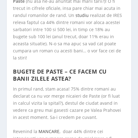
Paste
(nu asa ne-au anuntat mai marii tarii?)! O fi
trecut in cifrele oficiale, insa pare chiar mai acuta in
randul romanilor de rand. Un
studiu
realizat de IRES
releva faptul ca 44% dintre romani vor aloca acestei
sarbatori intre 100 si 500 lei, in timp ce 18% au
bugete sub 100 lei (anul trecut, doar 11% erau in
aceasta situatie). N-o sa ma apuc sa vad cat poate
cumpara un roman cu acesti bani… o vor face cei de
la stiri!
BUGETE DE PASTE – CE FACEM CU
BANII ZILELE ASTEA?
In primul rand, stam acasa! 75% dintre romani au
declarat ca nu vor merge nicaieri de Paste (or fi luat
in calcul vizita la spital?), destul de ciudat avand in
vedere ca greu mai gasesti cazare pe Valea Prahovei
in acest moment. Sa-i credem pe cuvant.
Revenind la
MANCARE
, doar 44% dintre cei