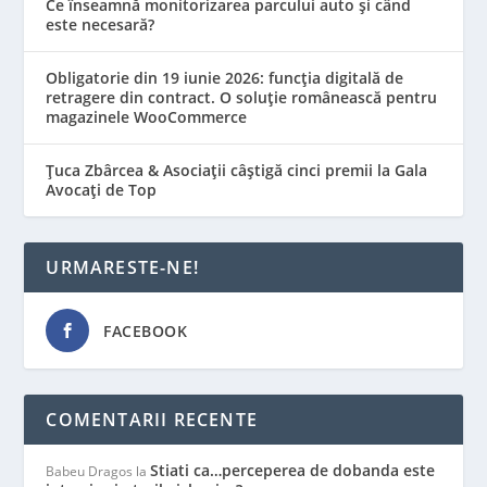
Ce înseamnă monitorizarea parcului auto și când
este necesară?
Obligatorie din 19 iunie 2026: funcția digitală de
retragere din contract. O soluție românească pentru
magazinele WooCommerce
Țuca Zbârcea & Asociații câștigă cinci premii la Gala
Avocați de Top
URMARESTE-NE!
FACEBOOK
COMENTARII RECENTE
Stiati ca…perceperea de dobanda este
Babeu Dragos
la