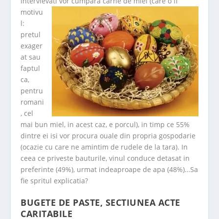
intervievati vor cumpara carne
de miel (care o fi
motivu
l:
pretul
exager
at sau
faptul
ca,
pentru
romani
, cel
mai bun miel, in acest caz, e porcul), in timp ce 55%
dintre ei isi vor procura ouale din propria gospodarie
(ocazie cu care ne amintim de rudele de la tara). In
ceea ce priveste bauturile, vinul conduce detasat in
preferinte (49%), urmat indeaproape de apa (48%)…Sa
fie spritul explicatia?
BUGETE DE PASTE, SECTIUNEA ACTE
CARITABILE