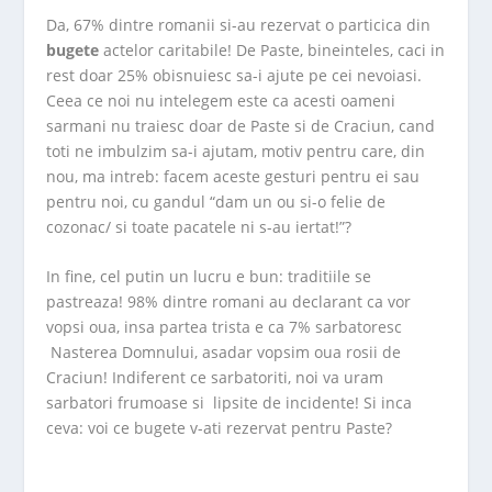
Da, 67% dintre romanii si-au rezervat o particica din
bugete
actelor caritabile! De Paste, bineinteles, caci in
rest doar 25% obisnuiesc sa-i ajute pe cei nevoiasi.
Ceea ce noi nu intelegem este ca acesti oameni
sarmani nu traiesc doar de Paste si de Craciun, cand
toti ne imbulzim sa-i ajutam, motiv pentru care, din
nou, ma intreb: facem aceste gesturi pentru ei sau
pentru noi, cu gandul “dam un ou si-o felie de
cozonac/ si toate pacatele ni s-au iertat!”?
In fine, cel putin un lucru e bun: traditiile se
pastreaza! 98% dintre romani au declarant ca vor
vopsi oua, insa partea trista e ca 7% sarbatoresc
Nasterea Domnului, asadar vopsim oua rosii de
Craciun! Indiferent ce sarbatoriti, noi va uram
sarbatori frumoase si lipsite de incidente! Si inca
ceva: voi ce bugete v-ati rezervat pentru Paste?