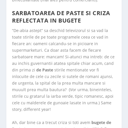
SARBATOAREA DE PASTE SI CRIZA
REFLECTATA IN BUGETE
“De-abia astept” sa deschid televizorul si sa vad la
toate stirile de pe toate programele ceea ce vad in
fiecare an: oameni calcandu-se in picioare in
supermarketuri. Ca doar asta facem de fiecare
sarbatoare mare: mancam! Si-atunci ma intreb: de ce
au inchis guvernantii atatea spitale chiar acum, cand
din prima zi
de Paste
stirile mentionate vor fi
inlocuite de cele cu zecile si sutele de romani ajunsi,
de urgenta, la spital de la prea multa mancare si
muuult prea multa bautura? (Vor urma, bineinteles,
stirile cu gratarul la iarba verde, tipic romanesc, apoi
cele cu malderele de gunoaie lasate in urma.) Same
story, different year!
Ah, dar bine ca a trecut criza si toti avem
bugete de