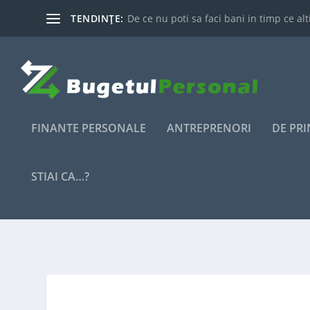
TENDINȚE:
De ce nu poti sa faci bani in timp ce alti
FINANTE PERSONALE
ANTREPRENORI
DE PR
STIAI CA…?