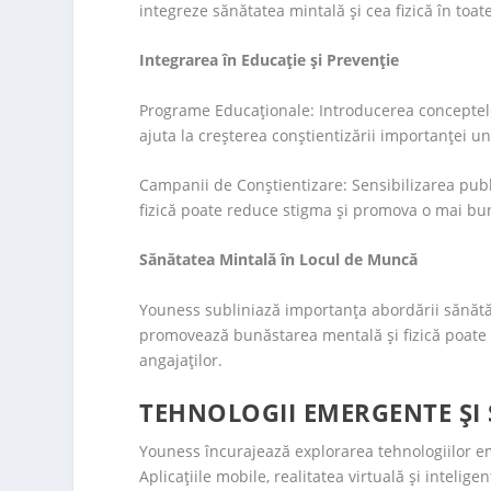
integreze sănătatea mintală și cea fizică în toate
Integrarea în Educație și Prevenție
Programe Educaționale: Introducerea conceptelo
ajuta la creșterea conștientizării importanței un
Campanii de Conștientizare: Sensibilizarea publi
fizică poate reduce stigma și promova o mai bun
Sănătatea Mintală în Locul de Muncă
Youness subliniază importanța abordării sănătăț
promovează bunăstarea mentală și fizică poate av
angajaților.
TEHNOLOGII EMERGENTE ȘI
Youness încurajează explorarea tehnologiilor em
Aplicațiile mobile, realitatea virtuală și inteligen