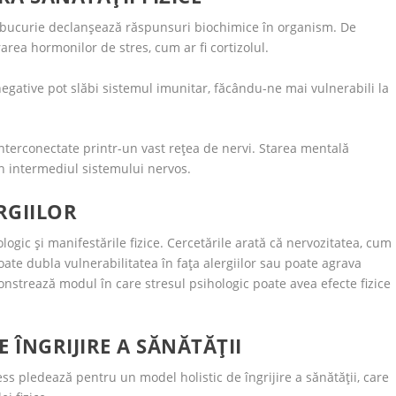
au bucurie declanșează răspunsuri biochimice în organism. De
area hormonilor de stres, cum ar fi cortizolul.
egative pot slăbi sistemul imunitar, făcându-ne mai vulnerabili la
interconectate printr-un vast rețea de nervi. Starea mentală
n intermediul sistemului nervos.
RGIILOR
ogic și manifestările fizice. Cercetările arată că nervozitatea, cum
oate dubla vulnerabilitatea în fața alergiilor sau poate agrava
nstrează modul în care stresul psihologic poate avea efecte fizice
 ÎNGRIJIRE A SĂNĂTĂȚII
s pledează pentru un model holistic de îngrijire a sănătății, care