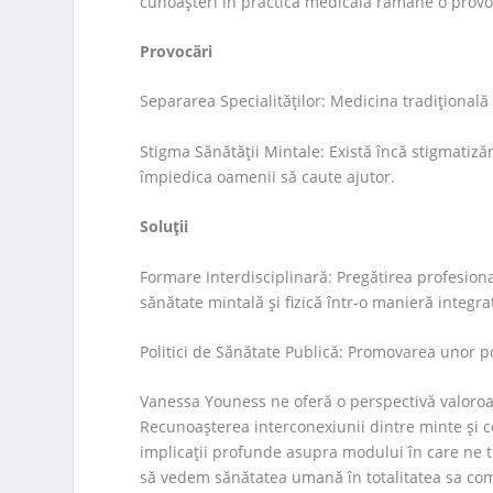
cunoașteri în practica medicală rămâne o provo
Provocări
Separarea Specialităților: Medicina tradițional
Stigma Sănătății Mintale: Există încă stigmatiz
împiedica oamenii să caute ajutor.
Soluții
Formare Interdisciplinară: Pregătirea profesion
sănătate mintală și fizică într-o manieră integra
Politici de Sănătate Publică: Promovarea unor pol
Vanessa Youness ne oferă o perspectivă valoroa
Recunoașterea interconexiunii dintre minte și co
implicații profunde asupra modului în care ne 
să vedem sănătatea umană în totalitatea sa com