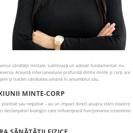
eniul sănătății mintale, subliniază un adevăr fundamental: nu
viceversa. Această interconexiune profundă dintre minte și corp are
legem și tratăm sănătatea umană în ansamblul său.
IUNII MINTE-CORP
t pozitive sau negative – au un impact direct asupra stării noastre
, ci declanșatori biologici care influențează funcționarea sistemelor
A SĂNĂTĂȚII FIZICE