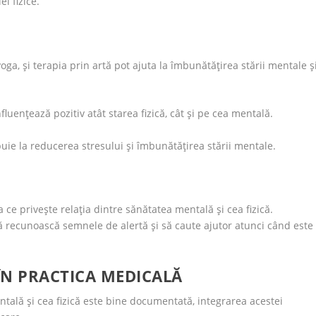
i fizice.
ga, și terapia prin artă pot ajuta la îmbunătățirea stării mentale și
fluențează pozitiv atât starea fizică, cât și pe cea mentală.
ribuie la reducerea stresului și îmbunătățirea stării mentale.
ce privește relația dintre sănătatea mentală și cea fizică.
 să recunoască semnele de alertă și să caute ajutor atunci când este
 ÎN PRACTICA MEDICALĂ
tală și cea fizică este bine documentată, integrarea acestei