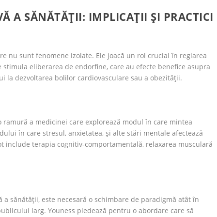
A SĂNĂTĂȚII: IMPLICAȚII ȘI PRACTICI
 nu sunt fenomene izolate. Ele joacă un rol crucial în reglarea
 stimula eliberarea de endorfine, care au efecte benefice asupra
ui la dezvoltarea bolilor cardiovasculare sau a obezității.
o ramură a medicinei care explorează modul în care mintea
ului în care stresul, anxietatea, și alte stări mentale afectează
ot include terapia cognitiv-comportamentală, relaxarea musculară
ică a sănătății, este necesară o schimbare de paradigmă atât în
 publicului larg. Youness pledează pentru o abordare care să