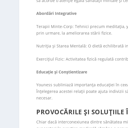
să acorde o atenție egală sănătății mintale și cele
Abordări Integrative
Terapii Minte-Corp: Tehnici precum meditația, yo
prin urmare, la ameliorarea stării fizice.
Nutriția și Starea Mentală: O dietă echilibrată in
Exercițiul Fizic: Activitatea fizică regulată cont
Educație și Conștientizare
Youness subliniază importanța educației în ceea 
Înțelegerea acestei relații poate ajuta indivizii
necesar.
PROVOCĂRILE ȘI SOLUȚIILE
Chiar dacă interconexiunea dintre sănătatea min