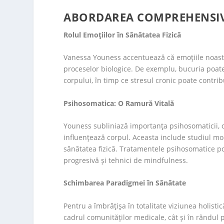
ABORDAREA COMPREHENSIVĂ 
Rolul Emoțiilor în Sănătatea Fizică
Vanessa Youness accentuează că emoțiile noastre
proceselor biologice. De exemplu, bucuria poate
corpului, în timp ce stresul cronic poate contrib
Psihosomatica: O Ramură Vitală
Youness subliniază importanța psihosomaticii, 
influențează corpul. Aceasta include studiul mod
sănătatea fizică. Tratamentele psihosomatice p
progresivă și tehnici de mindfulness.
Schimbarea Paradigmei în Sănătate
Pentru a îmbrățișa în totalitate viziunea holist
cadrul comunităților medicale, cât și în rândul