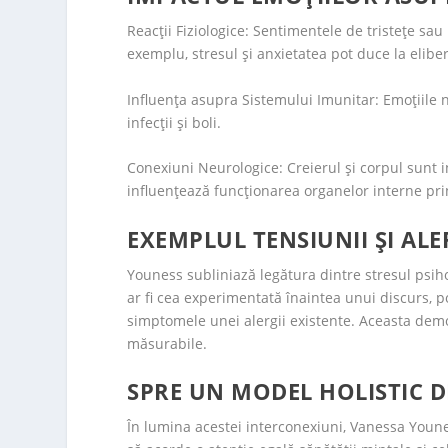
Reacții Fiziologice: Sentimentele de tristețe s
exemplu, stresul și anxietatea pot duce la eliber
Influența asupra Sistemului Imunitar: Emoțiile n
infecții și boli.
Conexiuni Neurologice: Creierul și corpul sunt 
influențează funcționarea organelor interne pri
EXEMPLUL TENSIUNII ȘI ALE
Youness subliniază legătura dintre stresul psihol
ar fi cea experimentată înaintea unui discurs, p
simptomele unei alergii existente. Aceasta demo
măsurabile.
SPRE UN MODEL HOLISTIC DE
În lumina acestei interconexiuni, Vanessa Younes