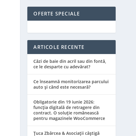
OFERTE SPECIALE
ARTICOLE RECENTE
Căzi de baie din acril sau din fontă,
ce le desparte cu adevărat?
Ce înseamnă monitorizarea parcului
auto și când este necesară?
Obligatorie din 19 iunie 2026:
funcția digitală de retragere din
contract. O soluție românească
pentru magazinele WooCommerce
Țuca Zbârcea & Asociații câștigă