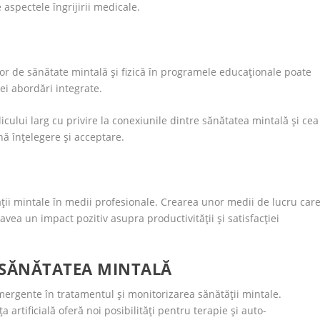
 aspectele îngrijirii medicale.
r de sănătate mintală și fizică în programele educaționale poate
ei abordări integrate.
cului larg cu privire la conexiunile dintre sănătatea mintală și cea
ă înțelegere și acceptare.
ii mintale în medii profesionale. Crearea unor medii de lucru car
ea un impact pozitiv asupra productivității și satisfacției
 SĂNĂTATEA MINTALĂ
ergente în tratamentul și monitorizarea sănătății mintale.
ța artificială oferă noi posibilități pentru terapie și auto-