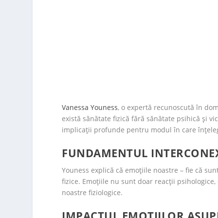
Vanessa Youness
, o expertă recunoscută în dom
există sănătate fizică fără sănătate psihică și 
implicații profunde pentru modul în care înțe
FUNDAMENTUL INTERCONEX
Youness explică că emoțiile noastre – fie că sun
fizice. Emoțiile nu sunt doar reacții psihologice
noastre fiziologice.
IMPACTUL EMOȚIILOR ASUPR