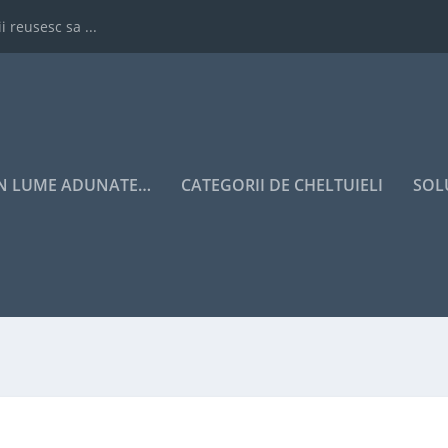
i reusesc sa ...
IN LUME ADUNATE…
CATEGORII DE CHELTUIELI
SOL