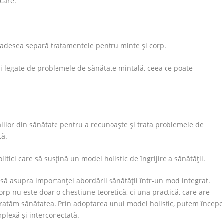
care.
ă adesea separă tratamentele pentru minte și corp.
ări legate de problemele de sănătate mintală, ceea ce poate
alilor din sănătate pentru a recunoaște și trata problemele de
tă.
itici care să susțină un model holistic de îngrijire a sănătății.
să asupra importanței abordării sănătății într-un mod integrat.
rp nu este doar o chestiune teoretică, ci una practică, care are
tratăm sănătatea. Prin adoptarea unui model holistic, putem încep
plexă și interconectată.